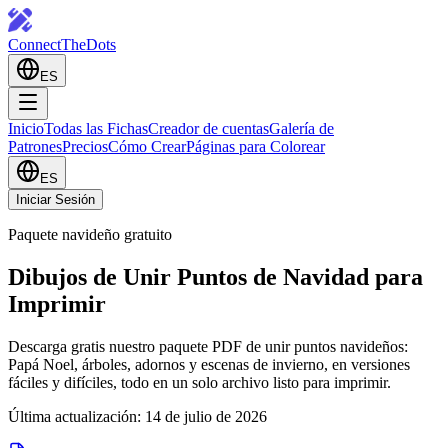
ConnectTheDots
ES
Inicio
Todas las Fichas
Creador de cuentas
Galería de
Patrones
Precios
Cómo Crear
Páginas para Colorear
ES
Iniciar Sesión
Paquete navideño gratuito
Dibujos de Unir Puntos de Navidad para
Imprimir
Descarga gratis nuestro paquete PDF de unir puntos navideños:
Papá Noel, árboles, adornos y escenas de invierno, en versiones
fáciles y difíciles, todo en un solo archivo listo para imprimir.
Última actualización: 14 de julio de 2026