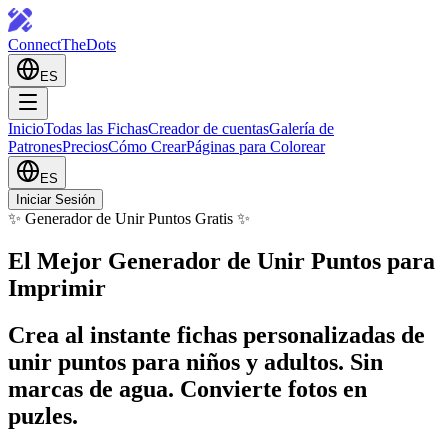
ConnectTheDots
ES
Inicio
Todas las Fichas
Creador de cuentas
Galería de
Patrones
Precios
Cómo Crear
Páginas para Colorear
ES
Iniciar Sesión
✨ Generador de Unir Puntos Gratis ✨
El Mejor Generador de
Unir Puntos para
Imprimir
Crea al instante fichas personalizadas de
unir puntos para niños y adultos. Sin
marcas de agua. Convierte fotos en
puzles.