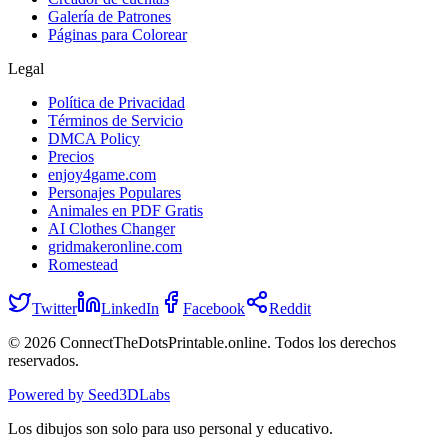
Galería de Patrones
Páginas para Colorear
Legal
Política de Privacidad
Términos de Servicio
DMCA Policy
Precios
enjoy4game.com
Personajes Populares
Animales en PDF Gratis
AI Clothes Changer
gridmakeronline.com
Romestead
Twitter
LinkedIn
Facebook
Reddit
© 2026 ConnectTheDotsPrintable.online.
Todos los derechos
reservados.
Powered by Seed3DLabs
Los dibujos son solo para uso personal y educativo.