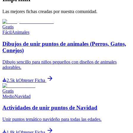
Las mejores fichas creadas por nuestra comunidad.
Gratis
Fácil
Animales
Dibujos de unir puntos de animales (Perros, Gatos,
Conejos)
Dibujo sencillo para niños pequeños con diseños de animales
adorables.
2.5k
k
Obtener Ficha
Gratis
Medio
Navidad
Actividades de unir puntos de Navidad
Unir puntos temático navideño para todas las edades.
1.8k
k
Obtener Ficha